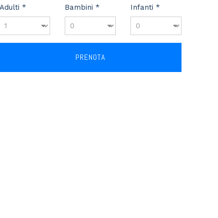
Adulti *
Bambini *
Infanti *
PRENOTA